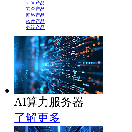
计算产品
安全产品
网络产品
软件产品
外设产品
AI算力服务器
了解更多