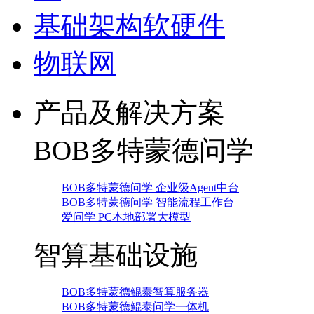
基础架构软硬件
物联网
产品及解决方案
BOB多特蒙德问学
BOB多特蒙德问学 企业级Agent中台
BOB多特蒙德问学 智能流程工作台
爱问学 PC本地部署大模型
智算基础设施
BOB多特蒙德鲲泰智算服务器
BOB多特蒙德鲲泰问学一体机