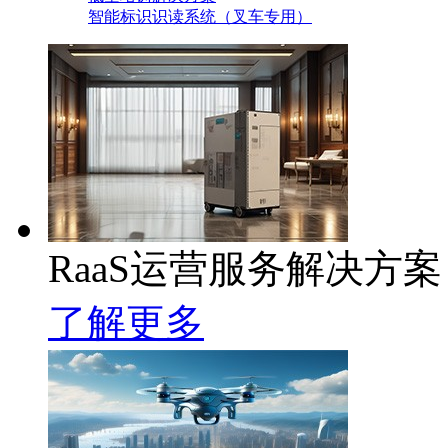
智能标识识读系统（叉车专用）
RaaS运营服务解决方案
了解更多