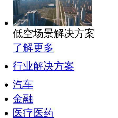
低空场景解决方案
了解更多
行业解决方案
汽车
金融
医疗医药