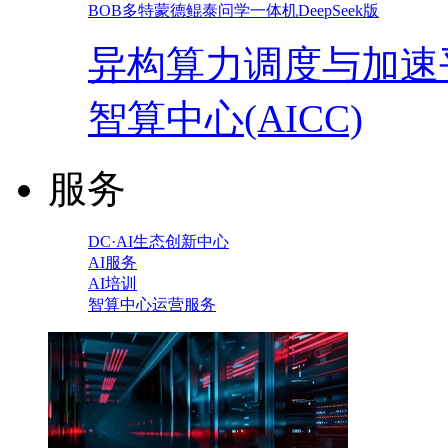
BOB多特蒙德鲲泰问学一体机DeepSeek版
异构算力调度与加速
智算中心(AICC)
服务
DC·AI生态创新中心
AI服务
AI培训
智算中心运营服务