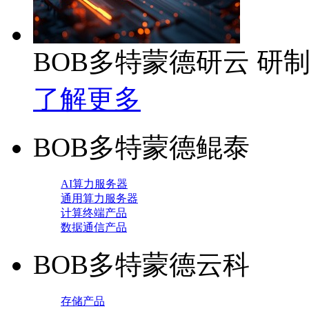
BOB多特蒙德研云 研
了解更多
BOB多特蒙德鲲泰
AI算力服务器
通用算力服务器
计算终端产品
数据通信产品
BOB多特蒙德云科
存储产品