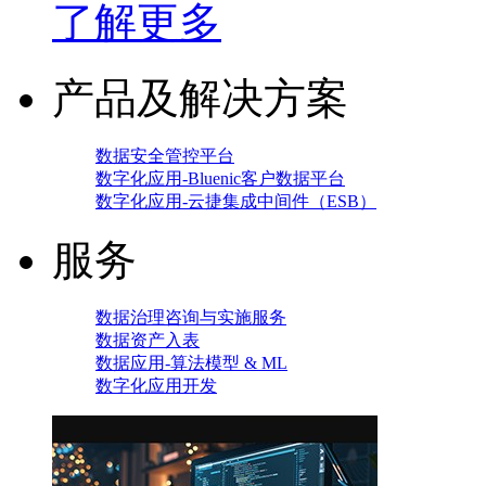
了解更多
产品及解决方案
数据安全管控平台
数字化应用-Bluenic客户数据平台
数字化应用-云捷集成中间件（ESB）
服务
数据治理咨询与实施服务
数据资产入表
数据应用-算法模型 & ML
数字化应用开发