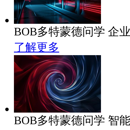
BOB多特蒙德问学 企业级
了解更多
BOB多特蒙德问学 智