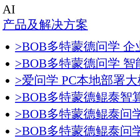
AI
产品及解决方案
>BOB多特蒙德问学 企业
>BOB多特蒙德问学 
>爱问学 PC本地部署
>BOB多特蒙德鲲泰智
>BOB多特蒙德鲲泰问
>BOB多特蒙德鲲泰问学一