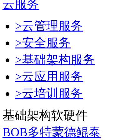
云服务
>云管理服务
>安全服务
>基础架构服务
>云应用服务
>云培训服务
基础架构软硬件
BOB多特蒙德鲲泰