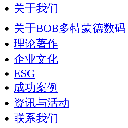
关于我们
关于BOB多特蒙德数码
理论著作
企业文化
ESG
成功案例
资讯与活动
联系我们