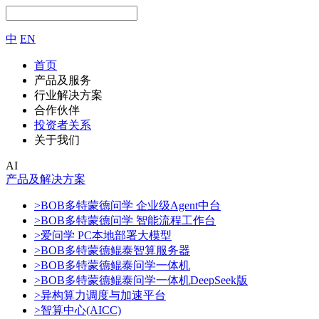
中
EN
首页
产品及服务
行业解决方案
合作伙伴
投资者关系
关于我们
AI
产品及解决方案
>BOB多特蒙德问学 企业级Agent中台
>BOB多特蒙德问学 智能流程工作台
>爱问学 PC本地部署大模型
>BOB多特蒙德鲲泰智算服务器
>BOB多特蒙德鲲泰问学一体机
>BOB多特蒙德鲲泰问学一体机DeepSeek版
>异构算力调度与加速平台
>智算中心(AICC)