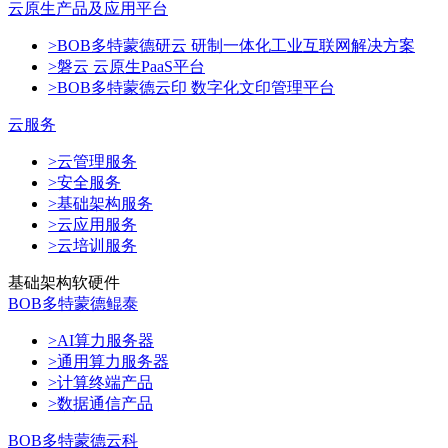
云原生产品及应用平台
>BOB多特蒙德研云 研制一体化工业互联网解决方案
>磐云 云原生PaaS平台
>BOB多特蒙德云印 数字化文印管理平台
云服务
>云管理服务
>安全服务
>基础架构服务
>云应用服务
>云培训服务
基础架构软硬件
BOB多特蒙德鲲泰
>AI算力服务器
>通用算力服务器
>计算终端产品
>数据通信产品
BOB多特蒙德云科