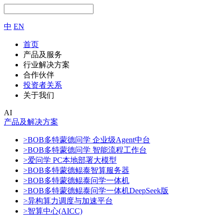
中
EN
首页
产品及服务
行业解决方案
合作伙伴
投资者关系
关于我们
AI
产品及解决方案
>BOB多特蒙德问学 企业级Agent中台
>BOB多特蒙德问学 智能流程工作台
>爱问学 PC本地部署大模型
>BOB多特蒙德鲲泰智算服务器
>BOB多特蒙德鲲泰问学一体机
>BOB多特蒙德鲲泰问学一体机DeepSeek版
>异构算力调度与加速平台
>智算中心(AICC)