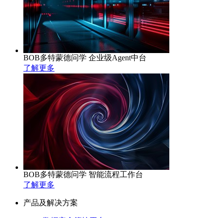
BOB多特蒙德问学 企业级Agent中台
了解更多
BOB多特蒙德问学 智能流程工作台
了解更多
产品及解决方案